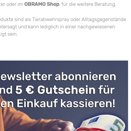
ter oder im
OBRAMO Shop
, für die weitere Beratung.
odukte sind als Tierabwehrspray oder Alltagsgegenstände
untersagt und kann lediglich in einer nachgewiesenen
igt sein.