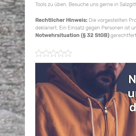
Tools zu üben. Besuche uns gerne in Salzgit
Rechtlicher Hinweis:
Die vorgestellten Pr
deklariert. Ein Einsatz gegen Personen ist 
Notwehrsituation (§ 32 StGB)
gerechtfert