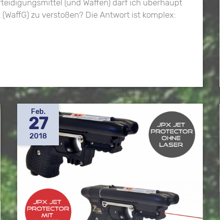
teidigungsmittel (und Waffen) darf ich überhaupt
(WaffG) zu verstoßen? Die Antwort ist komplex:
Feb.
27
2018