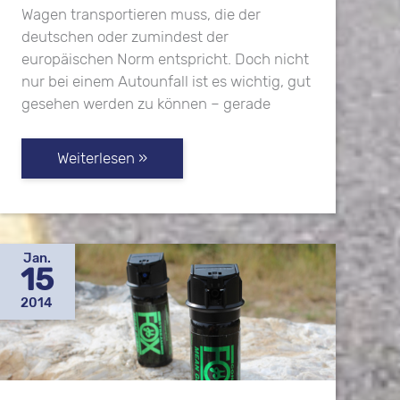
Wagen transportieren muss, die der
deutschen oder zumindest der
europäischen Norm entspricht. Doch nicht
nur bei einem Autounfall ist es wichtig, gut
gesehen werden zu können – gerade
Warnwestenpflicht
Weiterlesen »
in
Deutschland
und
Österreich:
Jan.
Bestimmungen,
15
Bußgelder
2014
und
mehr