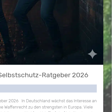
r Selbstschutz-Ratgeber 2026
tgeber 2026 In Deutschland wächst das Interesse an
he Waffenrecht zu den strengsten in Europa. Viele