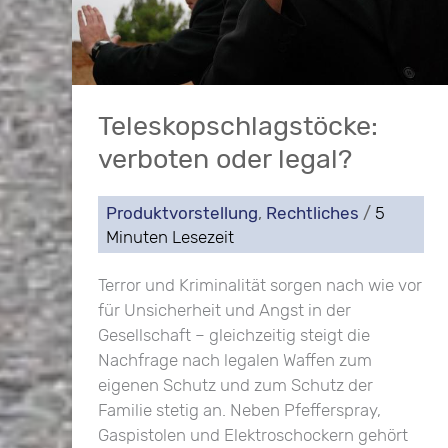
Teleskopschlagstöcke:
verboten oder legal?
Produktvorstellung
,
Rechtliches
/
5
Minuten Lesezeit
Terror und Kriminalität sorgen nach wie vor
für Unsicherheit und Angst in der
Gesellschaft – gleichzeitig steigt die
Nachfrage nach legalen Waffen zum
eigenen Schutz und zum Schutz der
Familie stetig an. Neben Pfefferspray,
Gaspistolen und Elektroschockern gehört