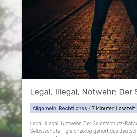
Legal, Illegal, Notwehr: De
Allgemein
,
Rechtliches
/
7 Minuten Lesezeit
Legal, Illegal, Notwehr: Der Selbstschutz-Ra
Selbstschutz – gleichzeitig gehört das deutsc