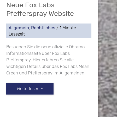
Neue Fox Labs
Pfefferspray Website
Allgemein
,
Rechtliches
/
1 Minute
Lesezeit
Besuchen Sie die neue offizielle Obramo
Informationsseite über Fox Labs
Pfefferspray. Hier erfahren Sie alle
wichtigen Details über das Fox Labs Mean
Green und Pfefferspray im Allgemeinen.
Neue
Weiterlesen »
Fox
Labs
Pfefferspray
Website