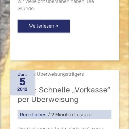
wir vielleicht übersehen haben. Die
Gründe,
Zur
Weiterlesen »
Reisesaison:
Tipps
zu
Pfefferspray
im
Urlaub
Jan.
5
2012: Schnelle „Vorkasse“
2012
per Überweisung
Rechtliches
/
2 Minuten Lesezeit
Die Zahlungsmethode „Vorkasse“ wurde