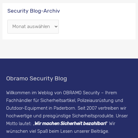
Security Blog-Archiv
S
e
c
u
r
i
Obramo Security Blog
t
y
Willkommen im Weblog von OBRAMO Security – Ihrem
Fachhändler für Sicherheitsartikel, Polizeiausrüstung und
B
Outdoor-Equipment in Paderborn. Seit 2007 vertreiben wir
l
hochwertige und preisgünstige Sicherheitsprodukte. Unser
o
Motto lautet: „
Wir machen Sicherheit bezahlbar!
“ Wir
g
wünschen viel Spaß beim Lesen unserer Beiträge.