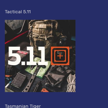
-
A
Tactical 5.11
r
c
h
i
v
Tasmanian Tiger