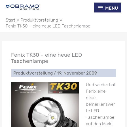
Zum
Menü
MENÜ
Inhalt
springen
Start
Produktvorstellung
Fenix TK30 – eine neue LED Taschenlampe
Fenix TK30 – eine neue LED
Taschenlampe
Produktvorstellung
/
19. November 2009
Und wieder hat
Fenix eine
neue
bemerkenswer
te
LED
Taschenlampe
auf den Markt