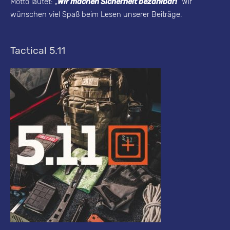
Motto lautet: „
Wir machen Sicherheit bezahlbar!
“ Wir
g
wünschen viel Spaß beim Lesen unserer Beiträge.
-
A
Tactical 5.11
r
c
h
i
v