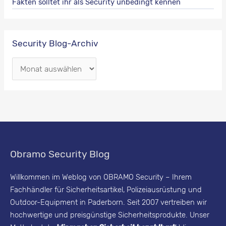
Fakten solltet ihr als Security unbedingt kennen
Security Blog-Archiv
S
e
c
u
r
i
Obramo Security Blog
t
y
Willkommen im Weblog von OBRAMO Security – Ihrem
Fachhändler für Sicherheitsartikel, Polizeiausrüstung und
B
Outdoor-Equipment in Paderborn. Seit 2007 vertreiben wir
l
hochwertige und preisgünstige Sicherheitsprodukte. Unser
o