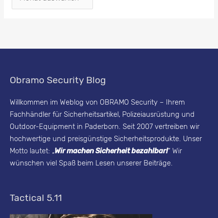
e
c
u
r
i
Obramo Security Blog
t
y
Willkommen im Weblog von OBRAMO Security – Ihrem
Fachhändler für Sicherheitsartikel, Polizeiausrüstung und
B
Outdoor-Equipment in Paderborn. Seit 2007 vertreiben wir
l
hochwertige und preisgünstige Sicherheitsprodukte. Unser
o
Motto lautet: „
Wir machen Sicherheit bezahlbar!
“ Wir
g
wünschen viel Spaß beim Lesen unserer Beiträge.
-
A
Tactical 5.11
r