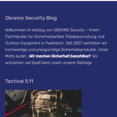
r
i
Obramo Security Blog
t
y
Willkommen im Weblog von OBRAMO Security – Ihrem
Fachhändler für Sicherheitsartikel, Polizeiausrüstung und
B
Outdoor-Equipment in Paderborn. Seit 2007 vertreiben wir
l
hochwertige und preisgünstige Sicherheitsprodukte. Unser
o
Motto lautet: „
Wir machen Sicherheit bezahlbar!
“ Wir
g
wünschen viel Spaß beim Lesen unserer Beiträge.
-
A
Tactical 5.11
r
c
h
i