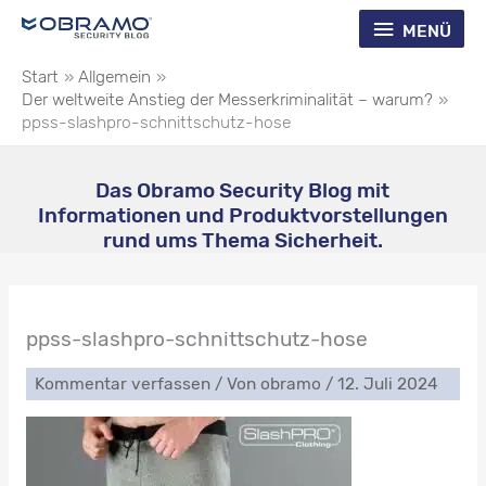
Zum
Menü
MENÜ
Inhalt
springen
Start
Allgemein
Der weltweite Anstieg der Messerkriminalität – warum?
ppss-slashpro-schnittschutz-hose
Das Obramo Security Blog mit
Informationen und Produktvorstellungen
rund ums Thema Sicherheit.
ppss-slashpro-schnittschutz-hose
Kommentar verfassen
/ Von
obramo
/
12. Juli 2024