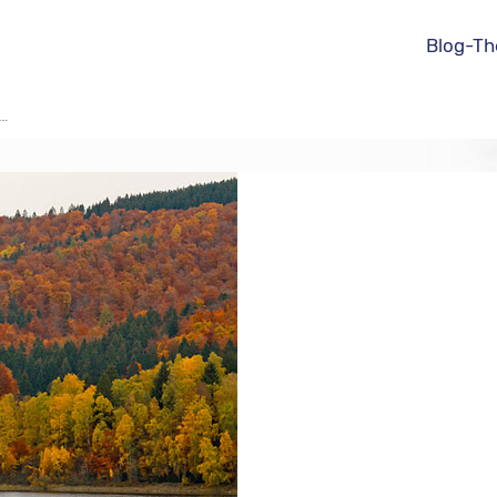
Blog-T
t…