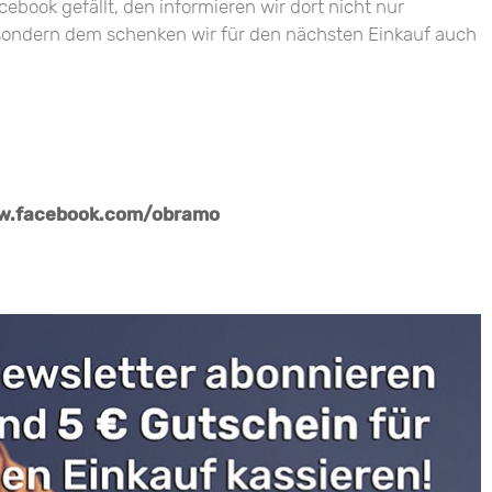
book gefällt, den informieren wir dort nicht nur
 sondern dem schenken wir für den nächsten Einkauf auch
ww.facebook.com/obramo