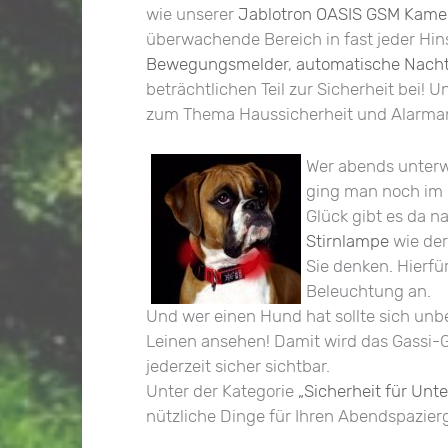
wie unserer
Jablotron OASIS GSM Kame
überwachende Bereich in fast jeder Hin
Bewegungsmelder
,
automatische Nacht
beträchtlichen Teil zur Sicherheit bei! 
zum Thema Haussicherheit und Alarma
Wer abends unterwe
ging man noch im H
Glück gibt es da n
Stirnlampe
wie de
Sie denken. Hierfü
Beleuchtung an.
Und wer einen Hund hat sollte sich u
Leinen ansehen! Damit wird das Gassi-G
jederzeit sicher sichtbar.
Unter der Kategorie
„Sicherheit für Unt
nützliche Dinge für Ihren Abendspazier