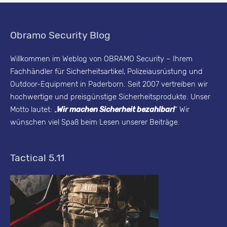
r
i
Obramo Security Blog
t
y
Willkommen im Weblog von OBRAMO Security – Ihrem
Fachhändler für Sicherheitsartikel, Polizeiausrüstung und
B
Outdoor-Equipment in Paderborn. Seit 2007 vertreiben wir
l
hochwertige und preisgünstige Sicherheitsprodukte. Unser
o
Motto lautet: „
Wir machen Sicherheit bezahlbar!
“ Wir
g
wünschen viel Spaß beim Lesen unserer Beiträge.
-
A
Tactical 5.11
r
c
h
i