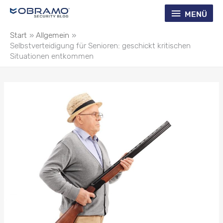
Zum
Menü
MENÜ
Inhalt
springen
Start
Allgemein
Selbstverteidigung für Senioren: geschickt kritischen
Situationen entkommen