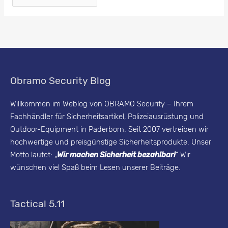
e
c
u
r
i
Obramo Security Blog
t
y
Willkommen im Weblog von OBRAMO Security – Ihrem
Fachhändler für Sicherheitsartikel, Polizeiausrüstung und
B
Outdoor-Equipment in Paderborn. Seit 2007 vertreiben wir
l
hochwertige und preisgünstige Sicherheitsprodukte. Unser
o
Motto lautet: „
Wir machen Sicherheit bezahlbar!
“ Wir
g
wünschen viel Spaß beim Lesen unserer Beiträge.
-
A
Tactical 5.11
r
c