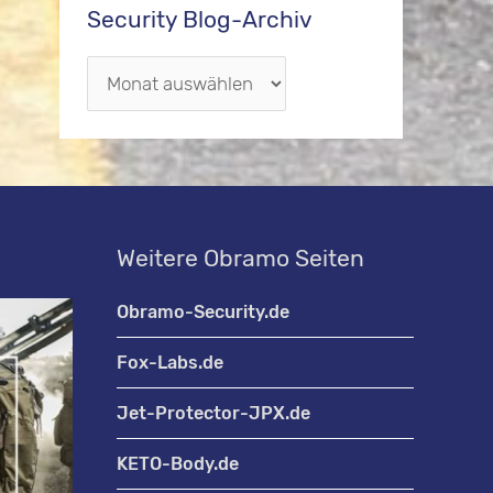
Security Blog-Archiv
S
e
c
u
r
Weitere Obramo Seiten
i
t
Obramo-Security.de
y
Fox-Labs.de
B
l
Jet-Protector-JPX.de
o
KETO-Body.de
g