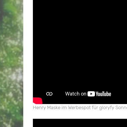
Henry Maske im Werbespot für gloryfy Sonne