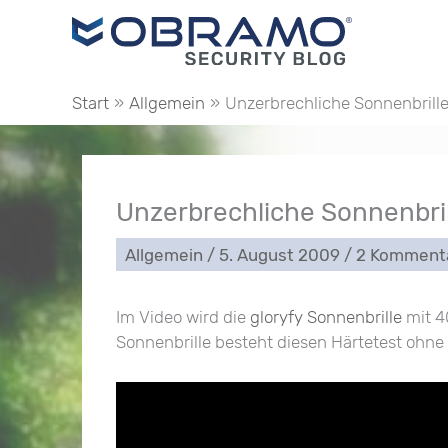
Zum
Inhalt
springen
Start
Allgemein
Unzerbrechliche Sonnenbrille 
Unzerbrechliche Sonnenbrill
Allgemein
/
5. August 2009
/
2 Komment
Im Video wird die
gloryfy Sonnenbrille
mit 4
Sonnenbrille besteht diesen Härtetest ohne