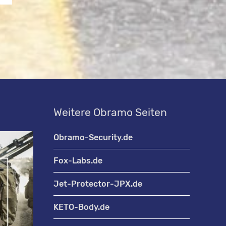
-
A
r
c
h
i
Weitere Obramo Seiten
v
Obramo-Security.de
Fox-Labs.de
Jet-Protector-JPX.de
KETO-Body.de