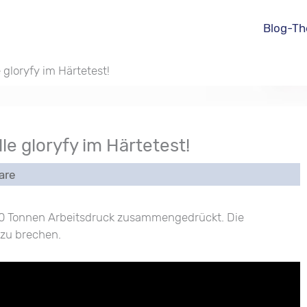
Blog-T
gloryfy im Härtetest!
e gloryfy im Härtetest!
are
0 Tonnen Arbeitsdruck zusammengedrückt. Die
 zu brechen.