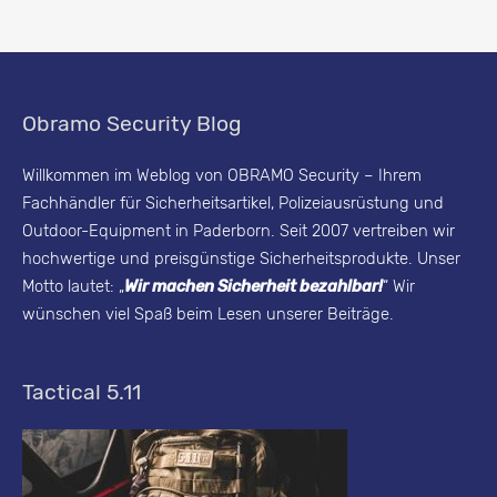
u
r
i
Obramo Security Blog
t
y
Willkommen im Weblog von OBRAMO Security – Ihrem
Fachhändler für Sicherheitsartikel, Polizeiausrüstung und
B
Outdoor-Equipment in Paderborn. Seit 2007 vertreiben wir
l
hochwertige und preisgünstige Sicherheitsprodukte. Unser
o
Motto lautet: „
Wir machen Sicherheit bezahlbar!
“ Wir
g
wünschen viel Spaß beim Lesen unserer Beiträge.
-
A
Tactical 5.11
r
c
h