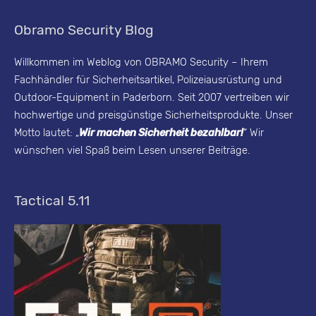
i
Obramo Security Blog
t
y
Willkommen im Weblog von OBRAMO Security – Ihrem
Fachhändler für Sicherheitsartikel, Polizeiausrüstung und
B
Outdoor-Equipment in Paderborn. Seit 2007 vertreiben wir
l
hochwertige und preisgünstige Sicherheitsprodukte. Unser
o
Motto lautet: „
Wir machen Sicherheit bezahlbar!
“ Wir
g
wünschen viel Spaß beim Lesen unserer Beiträge.
-
A
Tactical 5.11
r
c
h
i
v