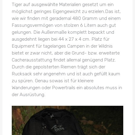
Tiger auf ausgewählte Materialien gesetzt um ein
möglichst geringes Eigengewicht zu erzielen.Das ist,
wie wir finden mit gerademal 480 Gramm und einem
Fassungsvermögen von stolzen 6 Litern auch gut
gelungen. Die Außenmaße komplett bepackt und
ausgedehnt liegen bei 44 x 27 x 4 cm. Platz für
Equipment für tagelanges Campen in der Wildnis
bietet er zwar nicht, aber die Grund- bzw. erweiterte
Cacherausstattung findet allemal genügend Platz.
Durch die gepolsterten Riemen trägt sich der
Rucksack sehr angenehm und ist auch gefüllt kaum
zu spüren. Genau sowas ist für kleinere
Wanderungen oder Powertrails ein absolutes muss in
der Ausrüstung.