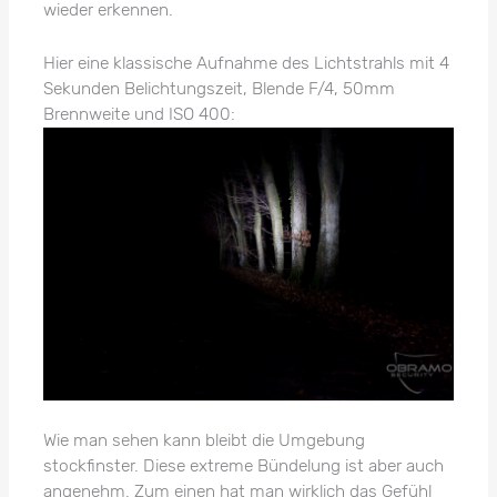
wieder erkennen.
Hier eine klassische Aufnahme des Lichtstrahls mit 4
Sekunden Belichtungszeit, Blende F/4, 50mm
Brennweite und ISO 400:
Wie man sehen kann bleibt die Umgebung
stockfinster. Diese extreme Bündelung ist aber auch
angenehm. Zum einen hat man wirklich das Gefühl