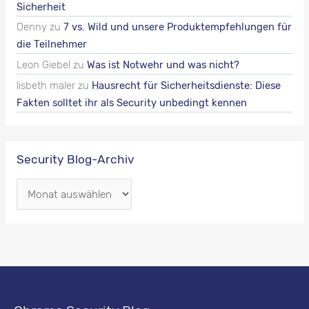
Sicherheit
Denny
zu
7 vs. Wild und unsere Produktempfehlungen für
die Teilnehmer
Leon Giebel
zu
Was ist Notwehr und was nicht?
lisbeth maler
zu
Hausrecht für Sicherheitsdienste: Diese
Fakten solltet ihr als Security unbedingt kennen
Security Blog-Archiv
S
e
c
u
r
i