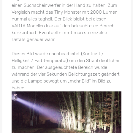
einen Suchscheinwerfer in der Hand zu halten. Zum
Vergleich macht das Tiny Monster mit 2000 Lumen
nunmal alles taghell. Der Blick bleibt bei diesen
VARTA Modellen klar auf den beleuchteten Bereich
konzentriert. Eventuell nimmt man so einzelne
Details genauer wahr.
Dieses Bild wurde nachbearbeitet (Kontrast /
Helligkeit / Farbtemperatur) um den Strahl deutlicher
zu machen. Der ausgeleuchtete Bereich wurde
während der vier Sekunden Belichtungszeit geändert
und die Lampe bewegt um „mehr Bild“ im Bild zu
haben.