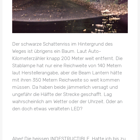
Der schwarze Schattenriss im Hintergrund des
Weges ist übrigens ein Baum. Laut Auto-
Kilometerzähler knapp 200 Meter weit entfernt. Die
Stablampe hat nur eine Reichweite von 140 Metern
laut Herstellerangabe, aber die Beam Lantern hätte
mit ihren 350 Metern Reichweite so weit kommen
müssen. Da haben beide jämmerlich versagt und
ungefähr die Hälfte der Strecke geschafft. Lag
wahrscheinlich am Wetter oder der Uhrzeit. Oder an
den doch etwas veralteten LED?
Aber! Die heissen INDESTRUCTIBLE. Hatte ich bis zu