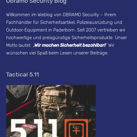
Obramo Security Blog
t
y
Willkommen im Weblog von OBRAMO Security – Ihrem
Fachhändler für Sicherheitsartikel, Polizeiausrüstung und
B
Outdoor-Equipment in Paderborn. Seit 2007 vertreiben wir
l
hochwertige und preisgünstige Sicherheitsprodukte. Unser
o
Motto lautet: „
Wir machen Sicherheit bezahlbar!
“ Wir
g
wünschen viel Spaß beim Lesen unserer Beiträge.
-
A
Tactical 5.11
r
c
h
i
v