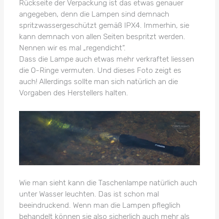
Rückseite der Verpackung ist das etwas genauer
angegeben, denn die Lampen sind demnach
spritzwassergeschützt gemäß IPX4. Immerhin, sie
kann demnach von allen Seiten bespritzt werden.
Nennen wir es mal „regendicht“.
Dass die Lampe auch etwas mehr verkraftet liessen
die O-Ringe vermuten. Und dieses Foto zeigt es
auch! Allerdings sollte man sich natürlich an die
Vorgaben des Herstellers halten.
Wie man sieht kann die Taschenlampe natürlich auch
unter Wasser leuchten. Das ist schon mal
beeindruckend. Wenn man die Lampen pfleglich
behandelt können sie also sicherlich auch mehr als