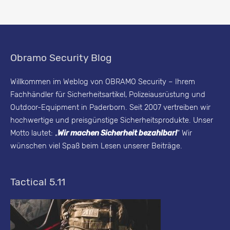
u
r
i
Obramo Security Blog
t
y
Willkommen im Weblog von OBRAMO Security – Ihrem
Fachhändler für Sicherheitsartikel, Polizeiausrüstung und
B
Outdoor-Equipment in Paderborn. Seit 2007 vertreiben wir
l
hochwertige und preisgünstige Sicherheitsprodukte. Unser
o
Motto lautet: „
Wir machen Sicherheit bezahlbar!
“ Wir
g
wünschen viel Spaß beim Lesen unserer Beiträge.
-
A
Tactical 5.11
r
c
h