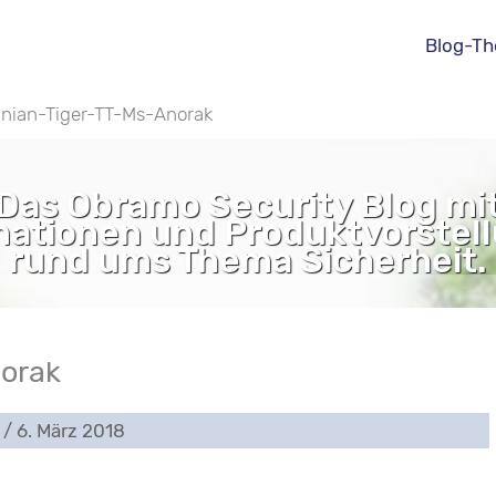
Blog-T
nian-Tiger-TT-Ms-Anorak
Das Obramo Security Blog mi
mationen und Produktvorstel
rund ums Thema Sicherheit.
orak
O
/
6. März 2018