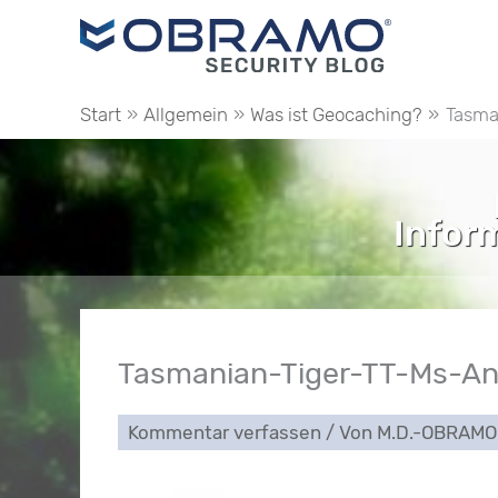
Zum
Inhalt
springen
Start
Allgemein
Was ist Geocaching?
Tasma
Infor
Tasmanian-Tiger-TT-Ms-An
Kommentar verfassen
/ Von
M.D.-OBRAM