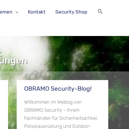
hemen
Kontakt
Security Shop
t
lungen
OBRAMO Security-Blog!
Willkommen im Weblog von
OBRAMO Security – Ihrem
Fachhändler für Sicherheitsartikel,
Polizeiausrüstung und Outdoor-