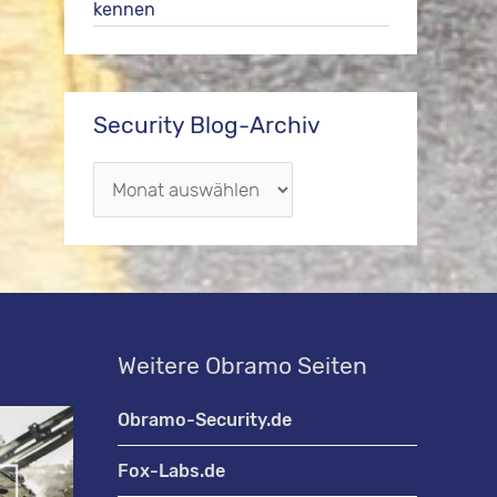
kennen
Security Blog-Archiv
S
e
c
u
r
Weitere Obramo Seiten
i
t
Obramo-Security.de
y
Fox-Labs.de
B